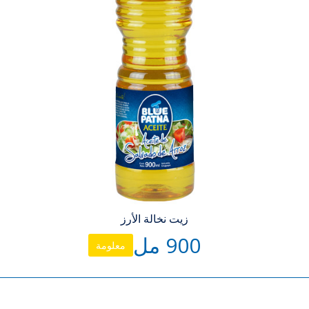
زيت نخالة الأرز
900 مل
معلومة