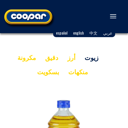
Toggle
navigation
عربي
中文
english
español
زيوت
أرز
دقيق
مكرونة
منكهات
بسكويت