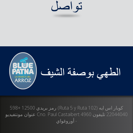
كوبار اس ايه (Ruta 5 y Ruta 102) رمز بريدي 12500 +598
22044040 تليفون Cno. Paul Castaibert 4960 عنوان مونتفيديو
- أوروغواي