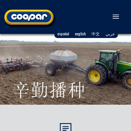
Toggl
naviga
español
english
中文
عربي