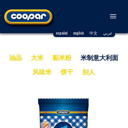
Toggl
naviga
español
english
中文
عربي
油品
大米
黏米粉
米制意大利面
风味米
饼干
别人