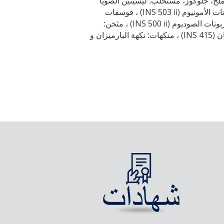
لح، جلوكوز، مستحلب: ليسيثين الصويا
(INS 503 ii)
نات الأمونيوم
، فوسفات
(INS 500 ii)
ربونات الصوديوم
، مثخن:
(INS 415)
ان
، منكهات:
نكهة البارميزان و