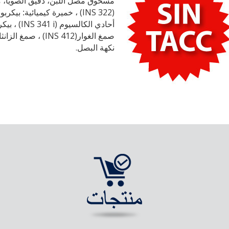
مسحوق مصل اللبن، دقيق الصويا، م
(INS 322)
، خميرة كيميائية: بيكربو
(INS 341 i)
أحادي الكالسيوم
، بيك
(INS 412)
صمغ الغوار
، صمغ
الزانث
.
نكهة البصل