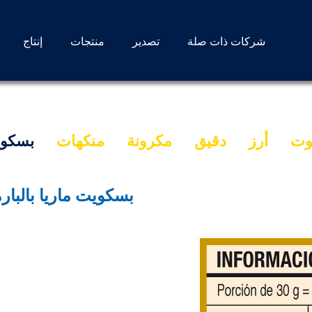
شركات ذات صلة
تصدير
منتجات
إنتاج
وت
أرز
دقيق
مكرونة
منكهات
بسكو
بسكويت ماريا بالبا