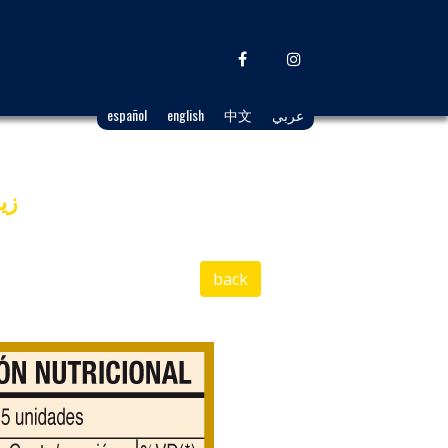
عربي
中文
english
español
زي
back