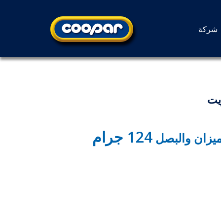
شركة
يت
124 جرام
رميزان والبصل