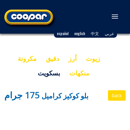
Toggle
navigation
عربي
中文
english
español
زيوت
أرز
دقيق
مكرونة
منكهات
بسكويت
175 جرام
بلو كوكيز كراميل
back