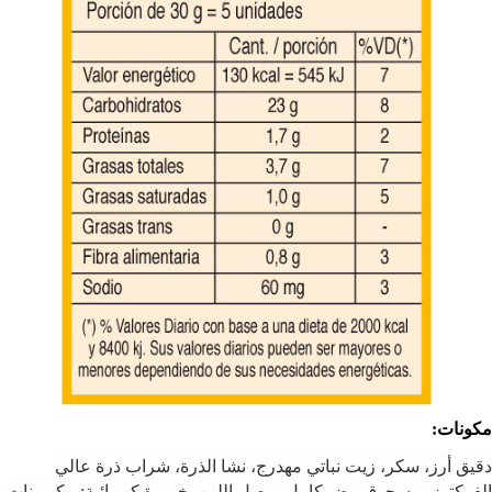
مكونات:
دقيق أرز، سكر، زيت نباتي مهدرج، نشا الذرة، شراب ذرة عالي
الفركتوز، مسحوق بيض كامل، مصل اللبن، خميرة كيميائية: بيكربونات