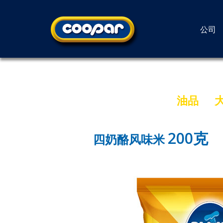
公司
油品
200克
四奶酪风味米