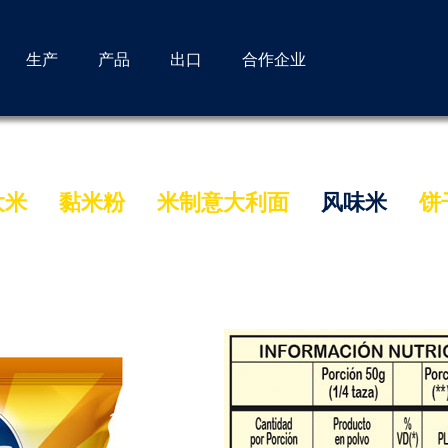
生产
产品
出口
合作企业
大米
黏米粉
米制意大利面
风味米
饼