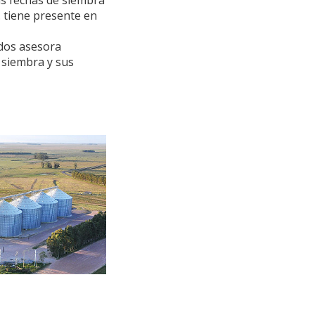
las fechas de siembra
. tiene presente en
dos asesora
 siembra y sus