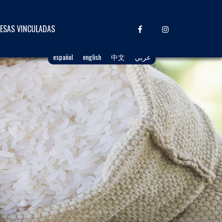
ESAS VINCULADAS
español
english
中文
عربي