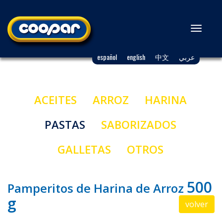
Toggl
naviga
español
english
中文
عربي
ACEITES
ARROZ
HARINA
PASTAS
SABORIZADOS
GALLETAS
OTROS
500
Pamperitos de Harina de Arroz
g
volver