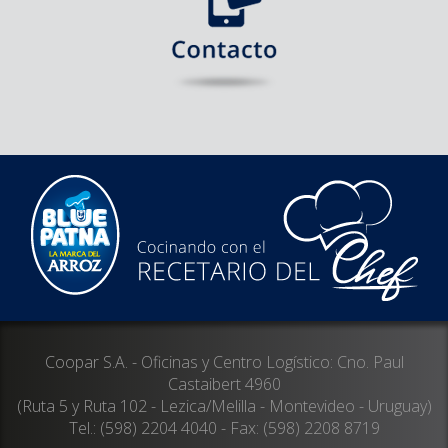
Coopar S.A. - Oficinas y Centro Logístico: Cno. Paul
Castaibert 4960
(Ruta 5 y Ruta 102 - Lezica/Melilla - Montevideo - Uruguay)
Tel.: (598) 2204 4040 - Fax: (598) 2208 8719